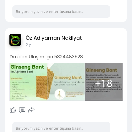
Öz Adıyaman Nakliyat
2 y
Dm'den Ulaşım İçin 5324483528
+18