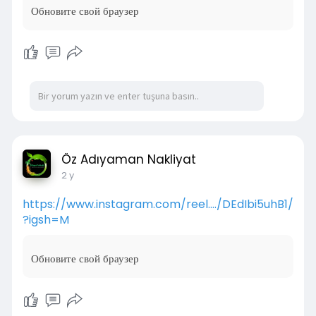
Обновите свой браузер
Öz Adıyaman Nakliyat
2 y
https://www.instagram.com/reel..../DEdIbi5uhB1/
?igsh=M
Обновите свой браузер